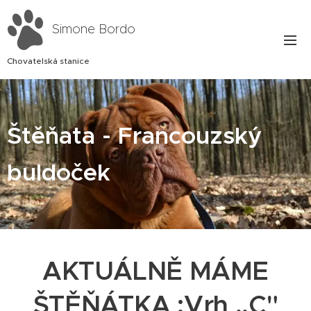
Simone Bordo
Chovatelská stanice
Štěňata - Francouzský
buldoček
AKTUÁLNĚ MÁME
ŠTĚŇÁTKA :Vrh ,,C"